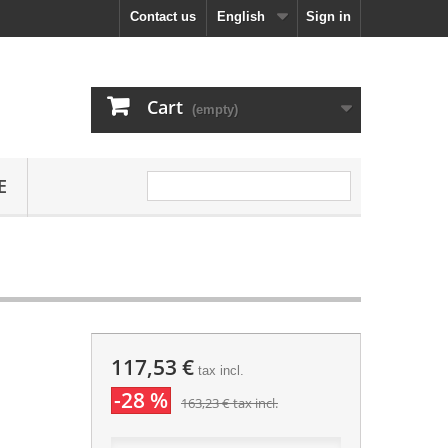
Contact us
English
Sign in
Cart
(empty)
E
117,53 €
tax incl.
-28 %
163,23 €
tax incl.