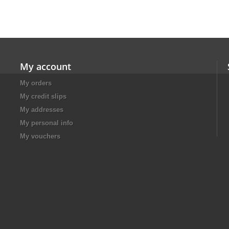
My account
My orders
My credit slips
My addresses
My personal info
My vouchers