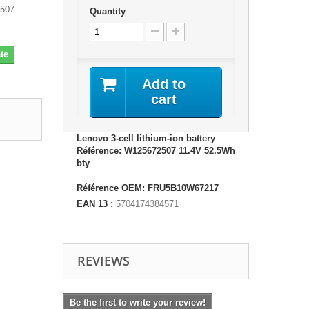
2507
Quantity
te
Add to
cart
Lenovo 3-cell lithium-ion battery
Référence: W125672507 11.4V 52.5Wh
bty
Référence OEM: FRU5B10W67217
EAN 13 :
5704174384571
REVIEWS
Be the first to write your review!