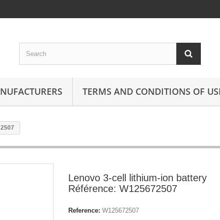
ANUFACTURERS
TERMS AND CONDITIONS OF US
72507
Lenovo 3-cell lithium-ion battery
Référence: W125672507
Reference:
W125672507