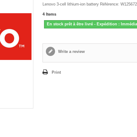
Lenovo 3-cell lithium-ion battery Référence: W12567
4
Items
En stock prêt à être livré - Expédition : Immédia
Write a review
Print