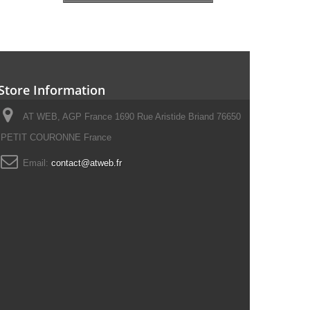
Store Information
AT WEB, AGP France 1690 Rue Aristide Briand 76650
PETIT COURONNE France
Email:
contact@atweb.fr