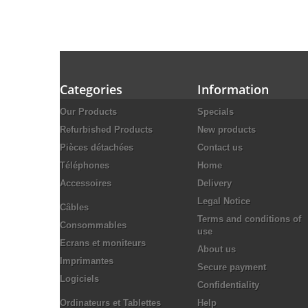
Categories
Information
Our Products
Specials
Refurbished Products
New products
Pièces détachées
Contact us
Téléphones
Home
Accessoires
Delivery
Legal Notice
Câbles
Terms and conditions of
Consommables
use
Ecrans et moniteurs
About us
Imprimantes
Secure payment
Logiciels
Confidentiality
Ordinateurs et Tablettes
Help