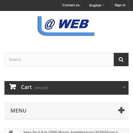
Contact us
Sign in
English
Cart
(empty)
MENU
Inter-Tech Km-206R Mouse Ambidextrous Rf Référence: