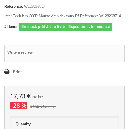
Reference:
W128268714
Inter-Tech Km-206R Mouse Ambidextrous Rf Référence: W128268714
5
Items
En stock prêt à être livré - Expédition : Immédiate
Write a review
Print
17,73 €
tax incl.
-28 %
24,62 €
tax incl.
Quantity