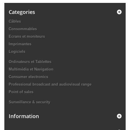
Categories
Câbles
Consommables
Ecrans et moniteurs
Imprimantes
Logiciels
Ordinateurs et Tablettes
Multimédia et Navigation
Consumer electronics
Professional broadcast and audiovisual range
Point of sales
Surveillance & security
Information