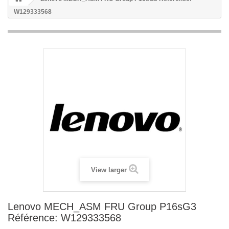
W129333568
View larger
Lenovo MECH_ASM FRU Group P16sG3
Référence: W129333568