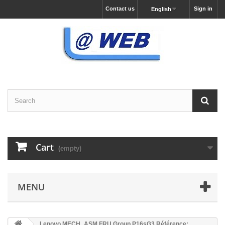
Contact us
Sign in
English
Cart
(empty)
MENU
Lenovo MECH_ASM FRU Group P16sG3 Référence: