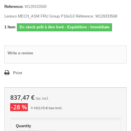
Reference:
W129333568
Lenovo MECH_ASM FRU Group P16sG3 Référence: W129333568
1
Item
En stock prêt à être livré - Expédition : Immédiate
Write a review
Print
837,47 €
tax incl.
-28 %
1 163,15 €
tax incl.
Quantity