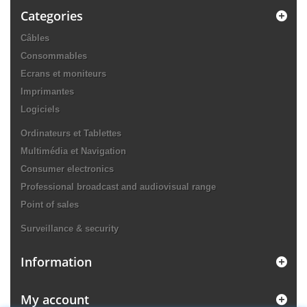
Categories
Câbles
Consommables
Ecrans et moniteurs
Imprimantes
Logiciels
Ordinateurs et Tablettes
Multimédia et Navigation
Consumer electronics
Professional broadcast and audiovisual range
Point of sales
Surveillance & security
Information
My account