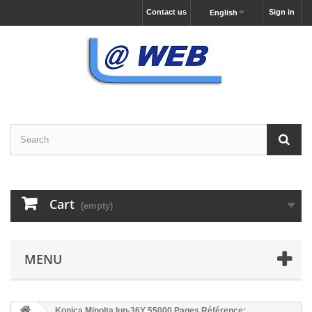
Contact us
Sign in
English
Cart
(empty)
MENU
Konica Minolta Iup-36Y 55000 Pages Référence: