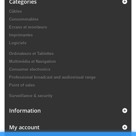
Categories
Câbles
Consommables
Ecrans et moniteurs
Imprimantes
Logiciels
Ordinateurs et Tablettes
Multimédia et Navigation
Consumer electronics
Professional broadcast and audiovisual range
Point of sales
Surveillance & security
Information
My account