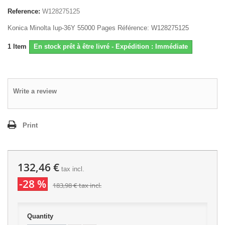
Reference:
W128275125
Konica Minolta Iup-36Y 55000 Pages Référence: W128275125
1
Item
En stock prêt à être livré - Expédition : Immédiate
Write a review
Print
132,46 €
tax incl.
-28 %
183,98 €
tax incl.
Quantity