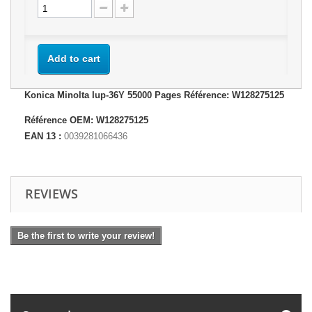
Add to cart
Konica Minolta Iup-36Y 55000 Pages Référence: W128275125
Référence OEM: W128275125
EAN 13 :
0039281066436
REVIEWS
Be the first to write your review!