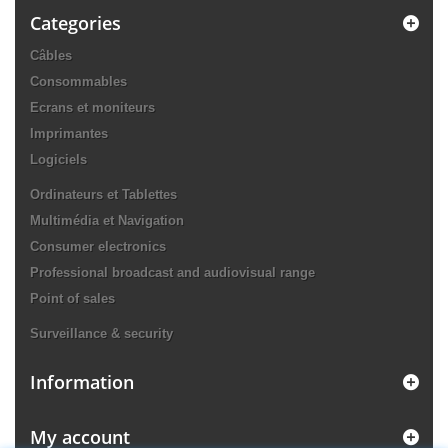
Categories
Câbles
Consommables
Ecrans et moniteurs
Imprimantes
Logiciels
Ordinateurs et Tablettes
Multimédia et Navigation
Consumer electronics
Professional broadcast and audiovisual range
Point of sales
Surveillance & security
Information
My account