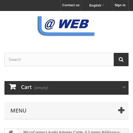
Contact us
Sign in
English
Cart
(empty)
MENU
MicroConnect Audio Adapter Cable, 0,2 meter Référence: