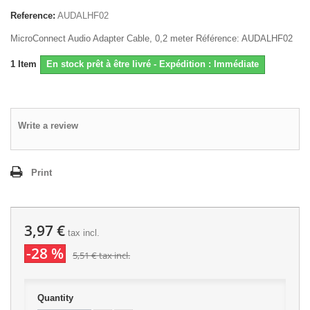
Reference:
AUDALHF02
MicroConnect Audio Adapter Cable, 0,2 meter Référence: AUDALHF02
1
Item
En stock prêt à être livré - Expédition : Immédiate
Write a review
Print
3,97 €
tax incl.
-28 %
5,51 €
tax incl.
Quantity