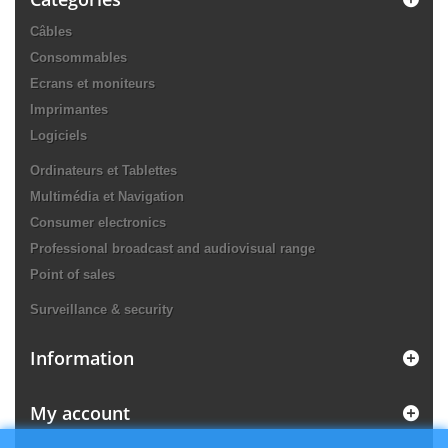
Câbles
Consommables
Ecrans et moniteurs
Imprimantes
Logiciels
Ordinateurs et Tablettes
Multimédia et Navigation
Consumer electronics
Professional broadcast and audiovisual range
Point of sales
Surveillance & security
Information
My account