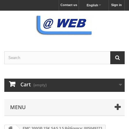
Contact us
Sign in
English
Cart
(empty)
MENU
EMC 300GB 15K SAS 3,5 Référence: 005049273