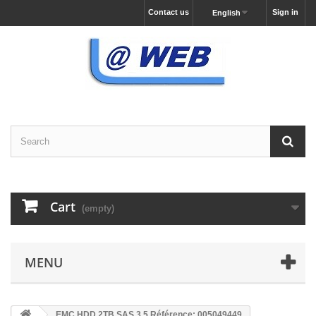
Contact us
Sign in
English
Cart
(empty)
MENU
EMC HDD 2TB SAS 3.5 Référence: 005049449