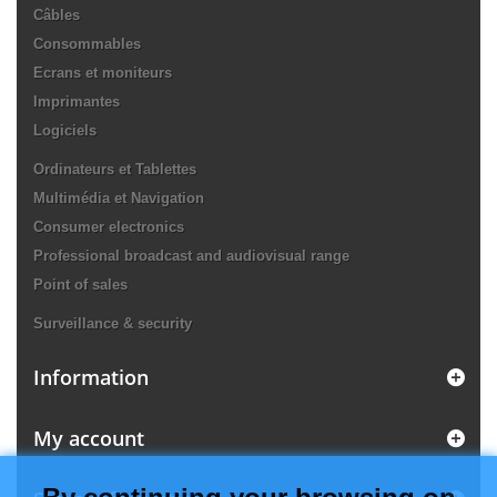
Câbles
Consommables
Ecrans et moniteurs
Imprimantes
Logiciels
Ordinateurs et Tablettes
Multimédia et Navigation
Consumer electronics
Professional broadcast and audiovisual range
Point of sales
Surveillance & security
Information
My account