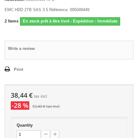
EMC HDD 2TB SAS 3.5 Référence: 005049449
2
Items
En stock prêt à être livré - Expédition : Immédiate
Write a review
Print
38,44 €
tax incl.
-28 %
53,40 €
tax incl.
Quantity