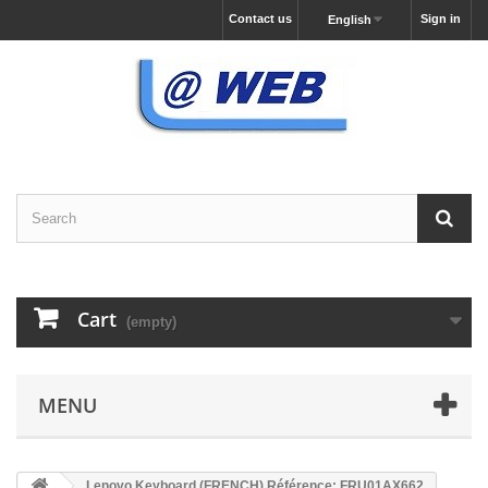
Contact us
Sign in
English
Cart
(empty)
MENU
Lenovo Keyboard (FRENCH) Référence: FRU01AX662