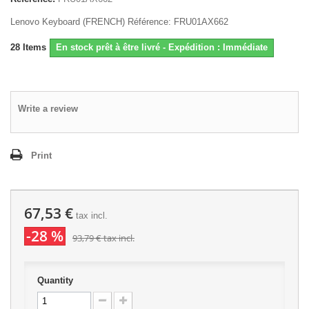
Lenovo Keyboard (FRENCH) Référence: FRU01AX662
28
Items
En stock prêt à être livré - Expédition : Immédiate
Write a review
Print
67,53 €
tax incl.
-28 %
93,79 €
tax incl.
Quantity