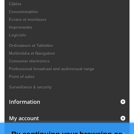
Câbles
Consommables
Ecrans et moniteurs
Imprimantes
Logiciels
Ordinateurs et Tablettes
Multimédia et Navigation
Consumer electronics
Professional broadcast and audiovisual range
Point of sales
Surveillance & security
Information
My account