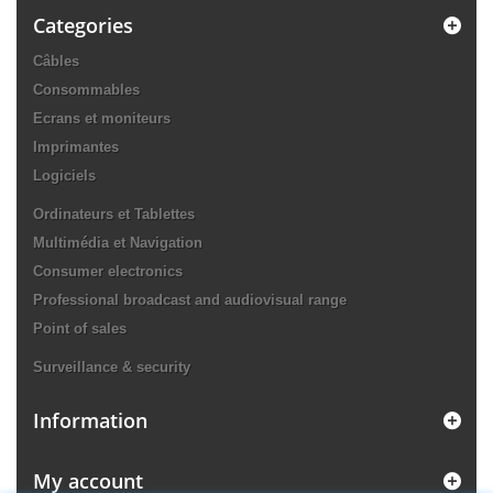
Categories
Câbles
Consommables
Ecrans et moniteurs
Imprimantes
Logiciels
Ordinateurs et Tablettes
Multimédia et Navigation
Consumer electronics
Professional broadcast and audiovisual range
Point of sales
Surveillance & security
Information
My account