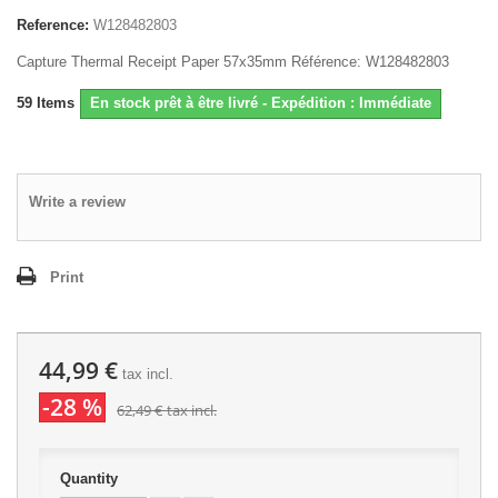
Reference:
W128482803
Capture Thermal Receipt Paper 57x35mm Référence: W128482803
59
Items
En stock prêt à être livré - Expédition : Immédiate
Write a review
Print
44,99 €
tax incl.
-28 %
62,49 €
tax incl.
Quantity