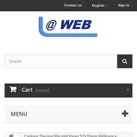
Contact us
Sign in
English
Cart
(empty)
MENU
Capture Thermal Receipt Paper 57x35mm Référence: