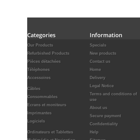
Categories
Information
Our Products
Specials
Refurbished Products
New products
Pièces détachées
Contact us
Téléphones
Home
Accessoires
Delivery
Legal Notice
Câbles
Terms and conditions of
Consommables
use
Ecrans et moniteurs
About us
Imprimantes
Secure payment
Logiciels
Confidentiality
Ordinateurs et Tablettes
Help