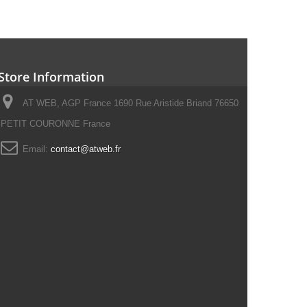
Store Information
AT WEB, AGP France 1690 Rue Aristide Briand 76650
PETIT COURONNE France
Email:
contact@atweb.fr