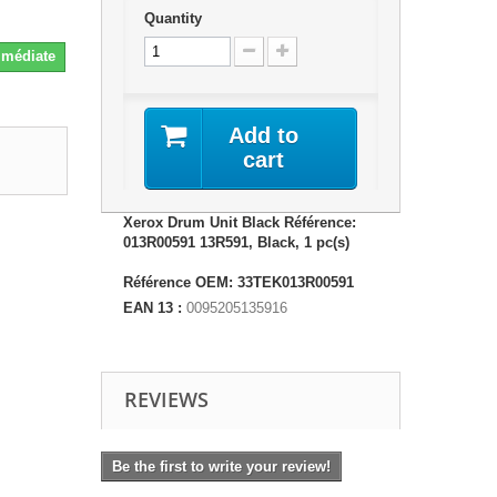
Quantity
Immédiate
Add to
cart
Xerox Drum Unit Black Référence:
013R00591 13R591, Black, 1 pc(s)
Référence OEM: 33TEK013R00591
EAN 13 :
0095205135916
REVIEWS
Be the first to write your review!