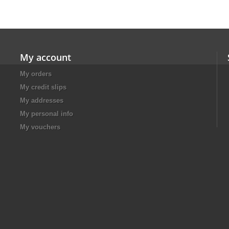
My account
My orders
My credit slips
My addresses
My personal info
My vouchers