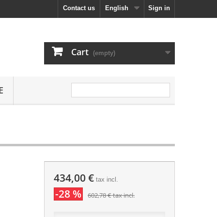
Contact us
English
Sign in
Cart
(empty)
E
434,00 €
tax incl.
-28 %
602,78 €
tax incl.