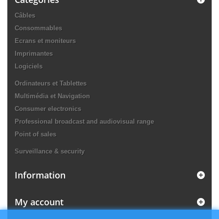
Câbles
Consommables
Ecrans et moniteurs
Imprimantes
Logiciels
Ordinateurs et Tablettes
Multimédia et Navigation
Consumer electronics
Professional broadcast and audiovisual range
Point of sales
Surveillance & security
Information
My account