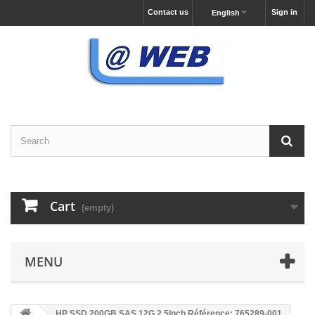
Contact us
Sign in
English
Cart
(empty)
MENU
HP SSD 200GB SAS 12G 2,5Inch Référence: 765289-001