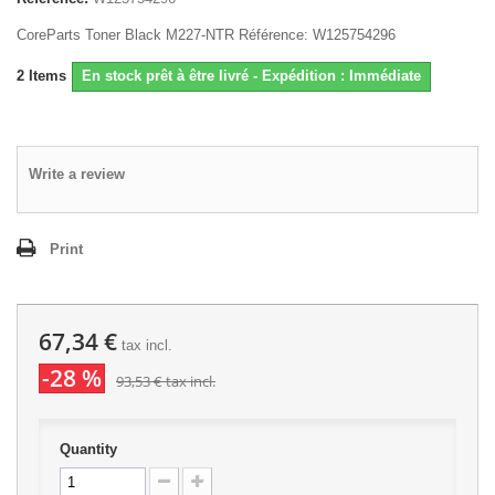
CoreParts Toner Black M227-NTR Référence: W125754296
2
Items
En stock prêt à être livré - Expédition : Immédiate
Write a review
Print
67,34 €
tax incl.
-28 %
93,53 €
tax incl.
Quantity