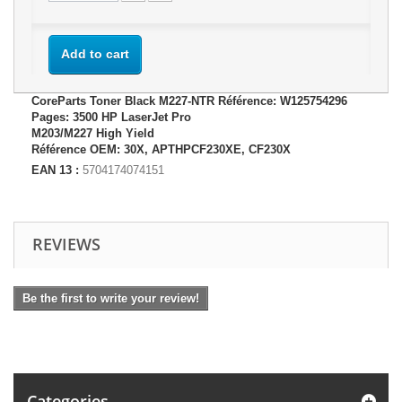
Add to cart
CoreParts Toner Black M227-NTR Référence: W125754296
Pages: 3500 HP LaserJet Pro
M203/M227 High Yield
Référence OEM: 30X, APTHPCF230XE, CF230X
EAN 13 :
5704174074151
REVIEWS
Be the first to write your review!
Categories