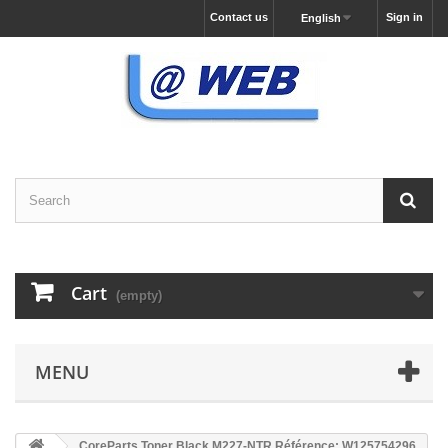
Contact us
Sign in
English
Cart
(empty)
MENU
CoreParts Toner Black M227-NTR Référence: W125754296