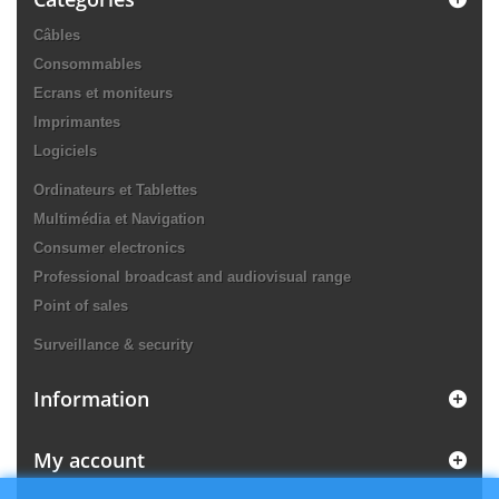
Câbles
Consommables
Ecrans et moniteurs
Imprimantes
Logiciels
Ordinateurs et Tablettes
Multimédia et Navigation
Consumer electronics
Professional broadcast and audiovisual range
Point of sales
Surveillance & security
Information
My account