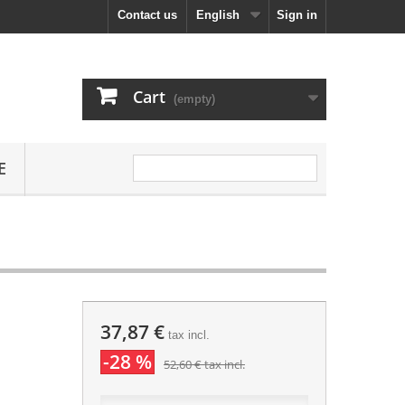
Contact us
English
Sign in
Cart
(empty)
E
37,87 €
tax incl.
-28 %
52,60 €
tax incl.