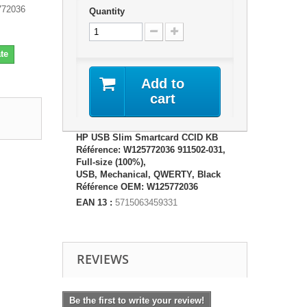
772036
Quantity
te
Add to
cart
HP USB Slim Smartcard CCID KB
Référence: W125772036 911502-031,
Full-size (100%),
USB, Mechanical, QWERTY, Black
Référence OEM: W125772036
EAN 13 :
5715063459331
REVIEWS
Be the first to write your review!