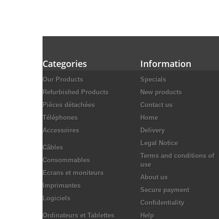
Categories
Information
Our Products
Specials
Refurbished Products
New products
Pièces détachées
Contact us
Téléphones
Home
Accessoires
Delivery
Legal Notice
Câbles
Terms and conditions of
Consommables
use
Ecrans et moniteurs
About us
Imprimantes
Secure payment
Logiciels
Confidentiality
Ordinateurs et Tablettes
Help