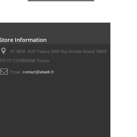
Store Information
AT WEB, AGP France 1690 Rue Aristide Briand 76650
PETIT COURONNE France
Email:
contact@atweb.fr