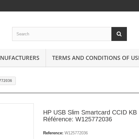
ANUFACTURERS
TERMS AND CONDITIONS OF US
772036
HP USB Slim Smartcard CCID KB
Référence: W125772036
Reference:
W125772036