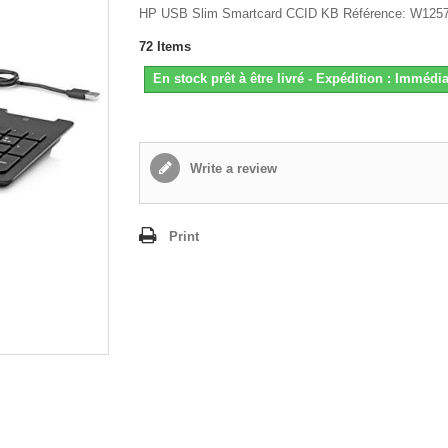
HP USB Slim Smartcard CCID KB Référence: W125
72
Items
En stock prêt à être livré - Expédition : Immédia
Write a review
Print