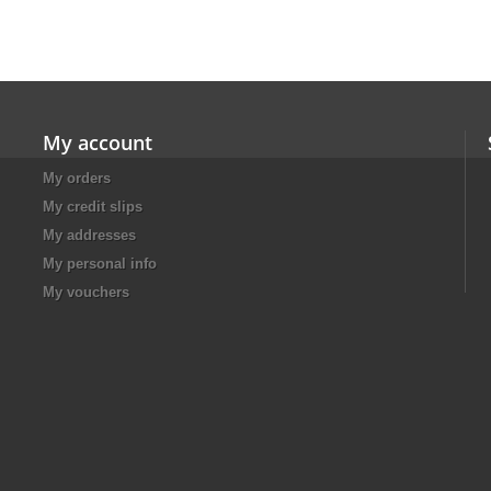
My account
My orders
My credit slips
My addresses
My personal info
My vouchers