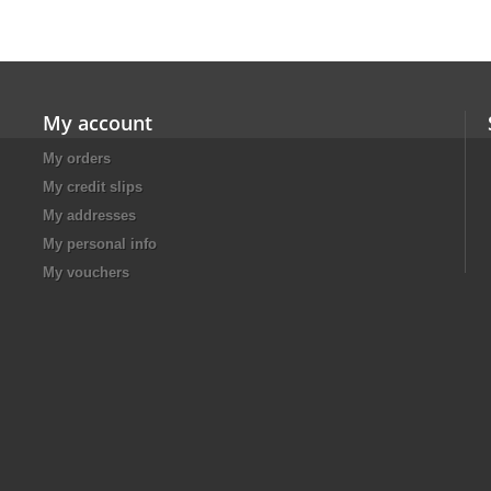
My account
My orders
My credit slips
My addresses
My personal info
My vouchers