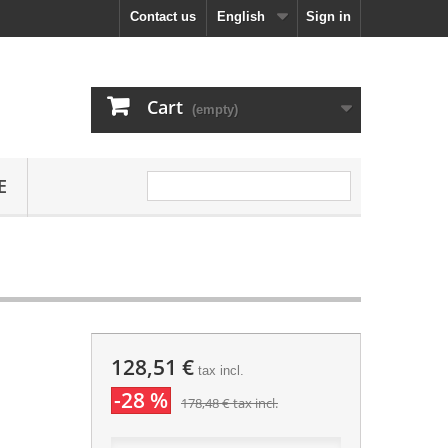
Contact us
English
Sign in
Cart
(empty)
E
128,51 €
tax incl.
-28 %
178,48 €
tax incl.