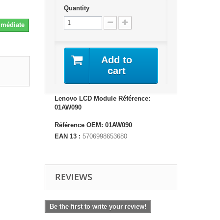
Quantity
Immédiate
Add to
cart
Lenovo LCD Module Référence:
01AW090
Référence OEM: 01AW090
EAN 13 :
5706998653680
REVIEWS
Be the first to write your review!