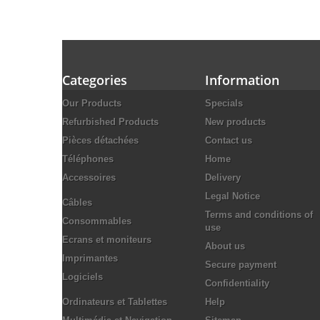
Categories
Information
Our Products
Specials
Refurbished Products
New products
Pièces détachées
Contact us
Téléphones
Home
Accessoires
Delivery
Legal Notice
Câbles
Terms and conditions of
Consommables
use
Ecrans et moniteurs
About us
Imprimantes
Secure payment
Logiciels
Confidentiality
Ordinateurs et Tablettes
Help