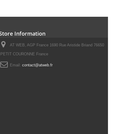
Store Information
AT WEB, AGP France 1690 Rue Aristide Briand 76650
PETIT COURONNE France
Email:
contact@atweb.fr