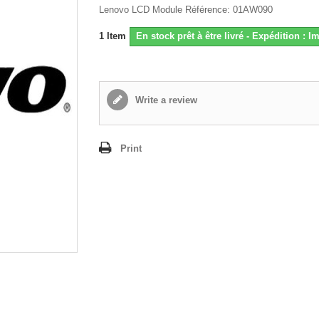
Lenovo LCD Module Référence: 01AW090
1
Item
En stock prêt à être livré - Expédition : 
Write a review
Print