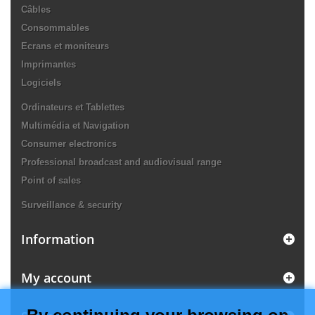
Câbles
Consommables
Ecrans et moniteurs
Imprimantes
Logiciels
Ordinateurs et Tablettes
Multimédia et Navigation
Consumer electronics
Professional broadcast and audiovisual range
Point of sales
Surveillance & security
Information
My account