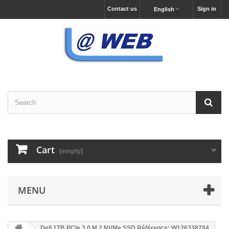
Contact us
Sign in
English
Cart
(empty)
MENU
Dell 1TB PCIe 3.0 M.2 NVMe SSD Référence: W126338784