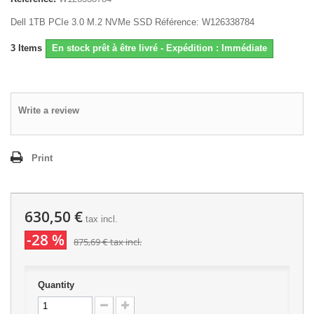
Dell 1TB PCIe 3.0 M.2 NVMe SSD Référence: W126338784
3
Items
En stock prêt à être livré - Expédition : Immédiate
Write a review
Print
630,50 €
tax incl.
-28 %
875,69 €
tax incl.
Quantity