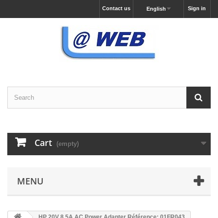
Contact us
Sign in
English
Cart
(empty)
MENU
HP 20V 8.5A AC Power Adapter Référence: 01FR043