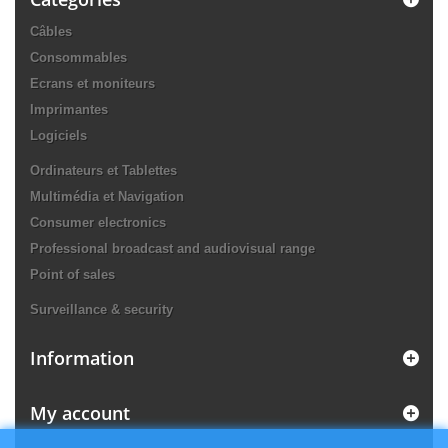
Câbles
Consommables
Ecrans et moniteurs
Imprimantes
Logiciels
Ordinateurs et Tablettes
Multimédia et Navigation
Consumer electronics
Professional broadcast and audiovisual range
Point of sales
Surveillance & security
Information
My account