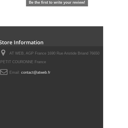
Be the first to write your review!
Store Information
AT WEB, AGP France 1690 Rue Aristide Briand 76650
PETIT COURONNE France
Email:
contact@atweb.fr