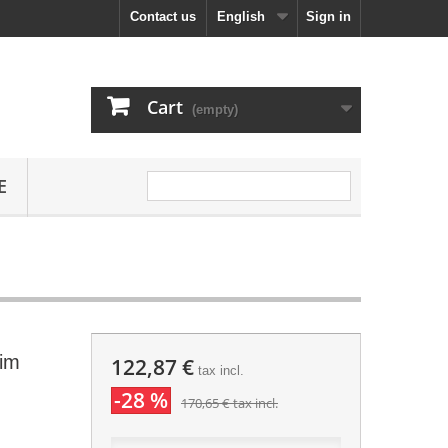
Contact us
English
Sign in
Cart
(empty)
E
lim
122,87 €
tax incl.
-28 %
170,65 €
tax incl.