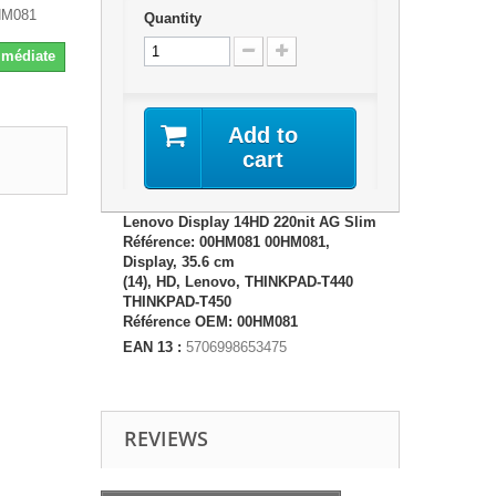
0HM081
Quantity
Immédiate
Add to
cart
Lenovo Display 14HD 220nit AG Slim
Référence: 00HM081 00HM081,
Display, 35.6 cm
(14), HD, Lenovo, THINKPAD-T440
THINKPAD-T450
Référence OEM: 00HM081
EAN 13 :
5706998653475
REVIEWS