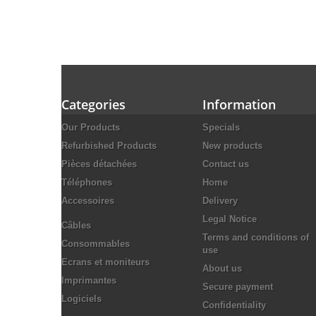
Categories
Information
Our Products
Specials
Refurbished Products
New products
Pièces détachées
Contact us
Téléphones
Home
Accessoires
Delivery
Legal Notice
Câbles
Terms and conditions of
Consommables
use
Ecrans et moniteurs
About us
Imprimantes
Secure payment
Logiciels
Confidentiality