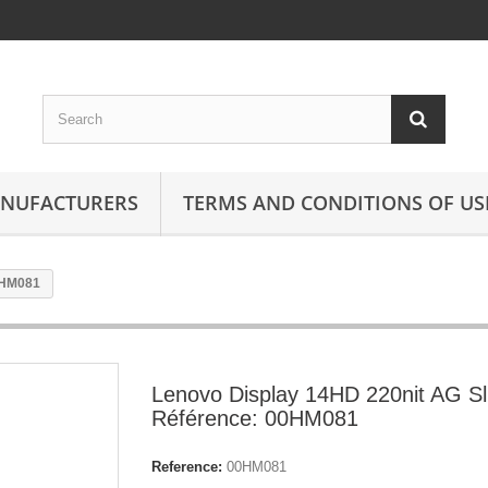
ANUFACTURERS
TERMS AND CONDITIONS OF US
0HM081
Lenovo Display 14HD 220nit AG S
Référence: 00HM081
Reference:
00HM081