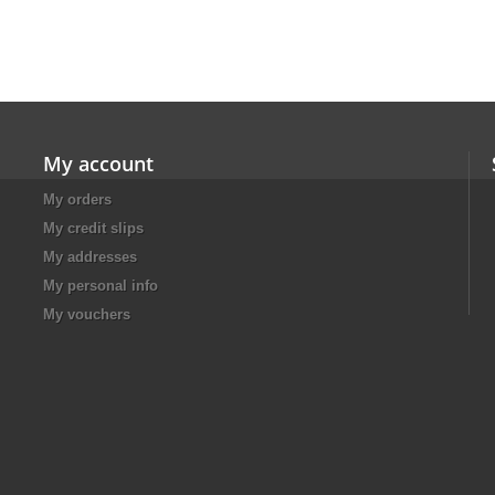
My account
My orders
My credit slips
My addresses
My personal info
My vouchers