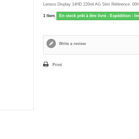
Lenovo Display 14HD 220nit AG Slim Référence: 0
1
Item
En stock prêt à être livré - Expédition : 
Write a review
Print