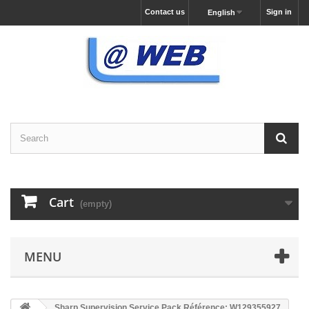
Contact us
Sign in
English
Cart
(empty)
MENU
Sharp Supervision Service Pack Référence: W129355927