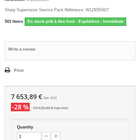
Sharp Supervision Service Pack Référence: W129355927
501
Items
En stock prêt à être livré - Expédition : Immédiate
Write a review
Print
7 653,89 €
tax incl.
-28 %
10 630,40 €
tax incl.
Quantity