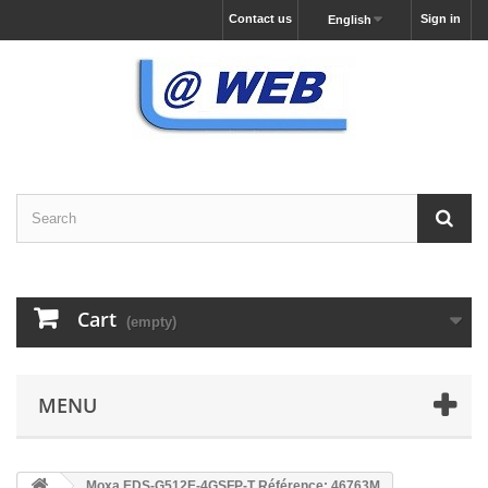
Contact us
Sign in
English
Cart
(empty)
MENU
Moxa EDS-G512E-4GSFP-T Référence: 46763M