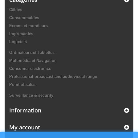
Câbles
Consommables
Ecrans et moniteurs
Imprimantes
Logiciels
Ordinateurs et Tablettes
Multimédia et Navigation
Consumer electronics
Professional broadcast and audiovisual range
Point of sales
Surveillance & security
Information
My account