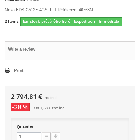
Moxa EDS-G512E-4GSFP-T Référence: 46763M
2
Items
En stock prêt à être livré - Expédition : Immédiate
Write a review
Print
2 794,81 €
tax incl.
-28 %
3 881,68 €
tax incl.
Quantity