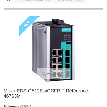
NEW
View larger
Moxa EDS-G512E-4GSFP-T Référence:
46763M
Reference:
46763M