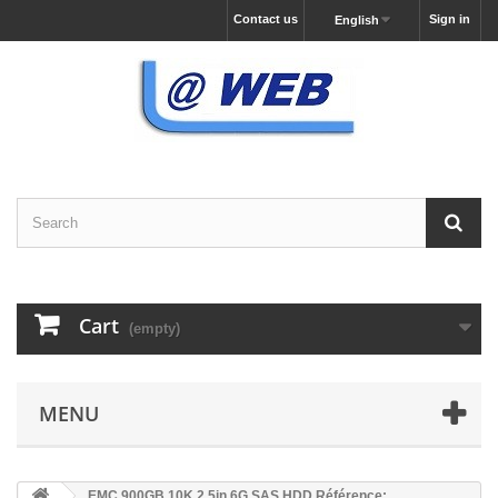
Contact us
Sign in
English
Cart
(empty)
MENU
EMC 900GB 10K 2.5in 6G SAS HDD Référence: