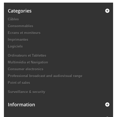
Categories
Câbles
Consommables
Ecrans et moniteurs
Imprimantes
Logiciels
Ordinateurs et Tablettes
Multimédia et Navigation
Consumer electronics
Professional broadcast and audiovisual range
Point of sales
Surveillance & security
Information