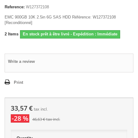
Reference:
W127372108
EMC 900GB 10K 2.5in 6G SAS HDD Référence: W127372108
[Reconditionné]
2
Items
En stock prêt à être livré - Expédition : Immédiate
Write a review
Print
33,57 €
tax incl.
-28 %
46,63 €
tax incl.