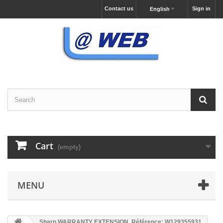
Contact us
Sign in
English
Cart
(empty)
MENU
Sharp WARRANTY EXTENSION, Référence: W129355931