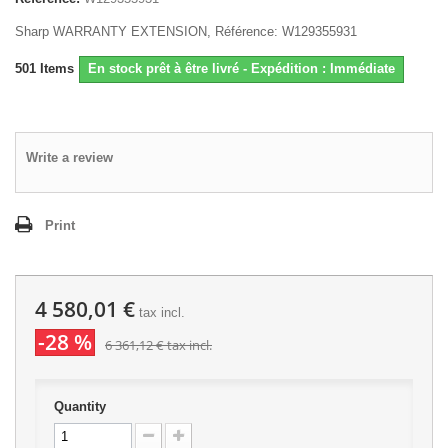
Sharp WARRANTY EXTENSION, Référence: W129355931
501
Items
En stock prêt à être livré - Expédition : Immédiate
Write a review
Print
4 580,01 €
tax incl.
-28 %
6 361,12 €
tax incl.
Quantity