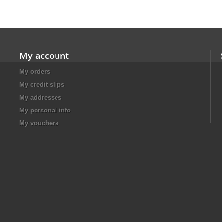
My account
My orders
My credit slips
My addresses
My personal info
My vouchers