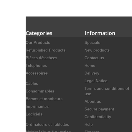
Categories
Information
Our Products
Specials
Refurbished Products
New products
Pièces détachées
Contact us
Téléphones
Home
Accessoires
Delivery
Legal Notice
Câbles
Terms and conditions of
Consommables
use
Ecrans et moniteurs
About us
Imprimantes
Secure payment
Logiciels
Confidentiality
Ordinateurs et Tablettes
Help