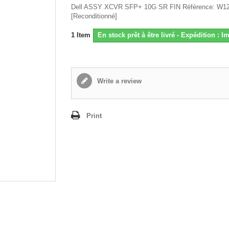
Dell ASSY XCVR SFP+ 10G SR FIN Référence: W1
[Reconditionné]
1
Item
En stock prêt à être livré - Expédition : 
Write a review
Print