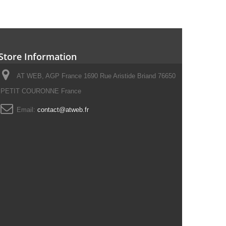
Store Information
AT WEB, AGP France 1690 Rue Aristide Briand 76650
PETIT COURONNE France
Email:
contact@atweb.fr