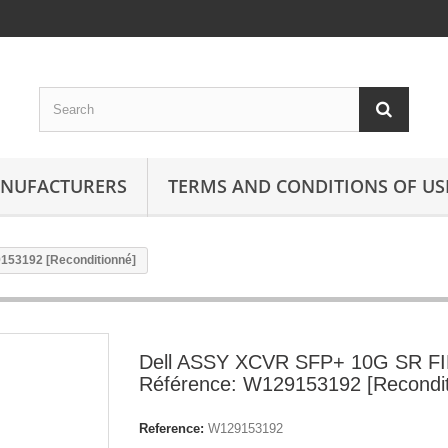
ANUFACTURERS
TERMS AND CONDITIONS OF US
153192 [Reconditionné]
Dell ASSY XCVR SFP+ 10G SR F
Référence: W129153192 [Recondit
Reference:
W129153192