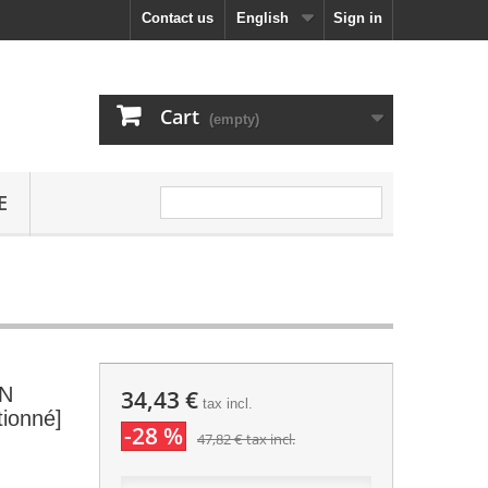
Contact us
English
Sign in
Cart
(empty)
E
IN
34,43 €
tax incl.
ionné]
-28 %
47,82 €
tax incl.