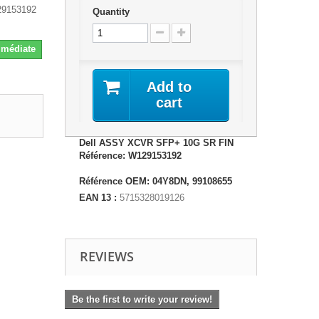
29153192
Quantity
Immédiate
Add to
cart
Dell ASSY XCVR SFP+ 10G SR FIN
Référence: W129153192
Référence OEM: 04Y8DN, 99108655
EAN 13 :
5715328019126
REVIEWS
Be the first to write your review!