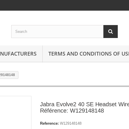
ANUFACTURERS
TERMS AND CONDITIONS OF US
129148148
Jabra Evolve2 40 SE Headset Wir
Référence: W129148148
Reference:
W129148148