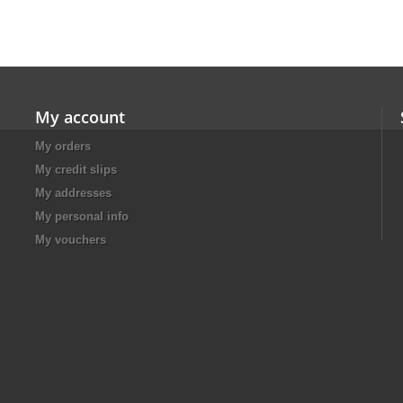
My account
My orders
My credit slips
My addresses
My personal info
My vouchers