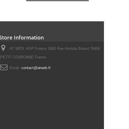
Store Information
AT WEB, AGP France 1690 Rue Aristide Briand 76650
PETIT COURONNE France
Email:
contact@atweb.fr