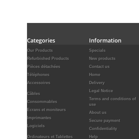
Categories
Information
Our Products
Specials
Refurbished Products
New products
Pièces détachées
Contact us
Téléphones
Home
Accessoires
Delivery
Legal Notice
Câbles
Terms and conditions of
Consommables
use
Ecrans et moniteurs
About us
Imprimantes
Secure payment
Logiciels
Confidentiality
Ordinateurs et Tablettes
Help