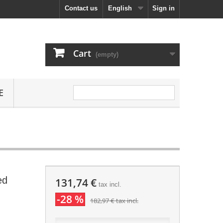
Contact us
English
Sign in
Cart
(empty)
E
ed
131,74 €
tax incl.
-28 %
182,97 €
tax incl.