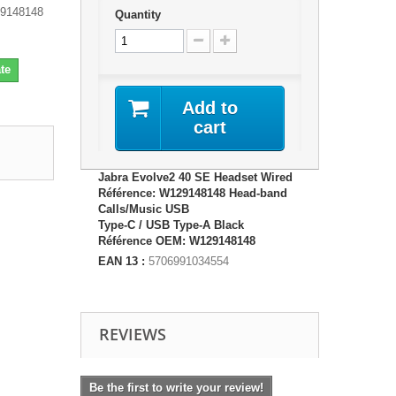
29148148
Quantity
te
Add to
cart
Jabra Evolve2 40 SE Headset Wired
Référence: W129148148 Head-band
Calls/Music USB
Type-C / USB Type-A Black
Référence OEM: W129148148
EAN 13 :
5706991034554
REVIEWS
Be the first to write your review!