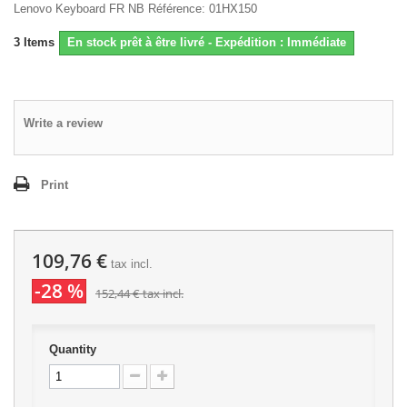
Lenovo Keyboard FR NB Référence: 01HX150
3
Items
En stock prêt à être livré - Expédition : Immédiate
Write a review
Print
109,76 €
tax incl.
-28 %
152,44 €
tax incl.
Quantity