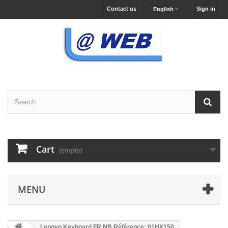
Contact us
Sign in
English
Cart
(empty)
MENU
Lenovo Keyboard FR NB Référence: 01HX150