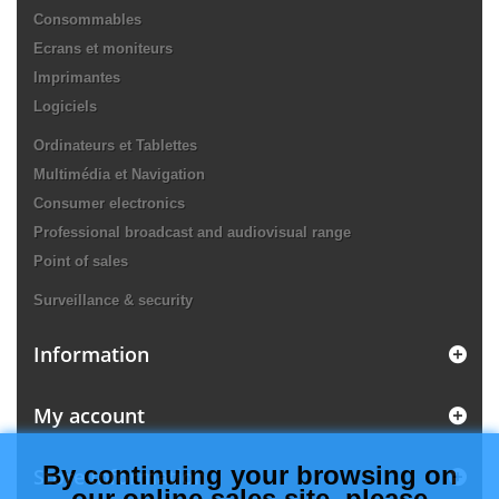
Consommables
Ecrans et moniteurs
Imprimantes
Logiciels
Ordinateurs et Tablettes
Multimédia et Navigation
Consumer electronics
Professional broadcast and audiovisual range
Point of sales
Surveillance & security
Information
My account
By continuing your browsing on
Store Information
our online sales site, please