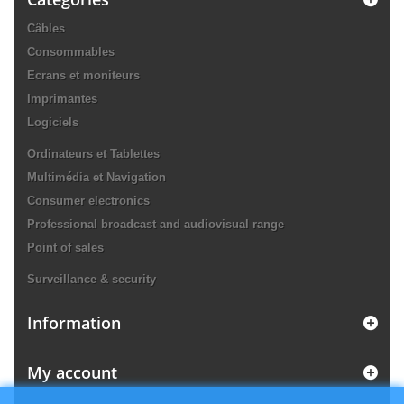
Câbles
Consommables
Ecrans et moniteurs
Imprimantes
Logiciels
Ordinateurs et Tablettes
Multimédia et Navigation
Consumer electronics
Professional broadcast and audiovisual range
Point of sales
Surveillance & security
Information
My account