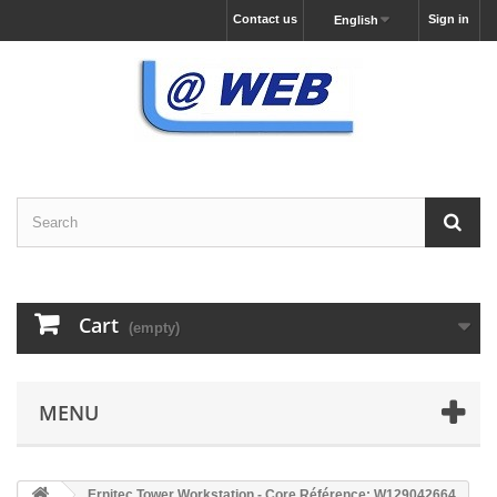
Contact us
Sign in
English
Cart
(empty)
MENU
Ernitec Tower Workstation - Core Référence: W129042664