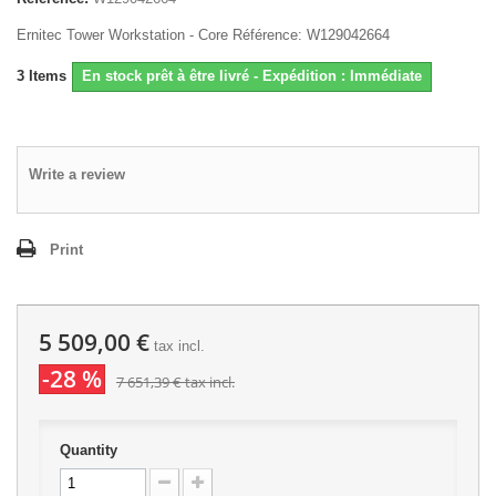
Ernitec Tower Workstation - Core Référence: W129042664
3
Items
En stock prêt à être livré - Expédition : Immédiate
Write a review
Print
5 509,00 €
tax incl.
-28 %
7 651,39 €
tax incl.
Quantity