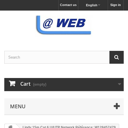
Contact us
Sign in
English
Cart
(empty)
MENU
Lindy 15m Cat.6 U/UTP Network Référence: W128457479