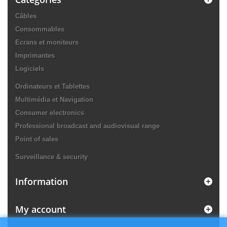
Câbles
Consommables
Ecrans et moniteurs
Imprimantes
Logiciels
Ordinateurs et Tablettes
Multimédia et Navigation
Consumer electronics
Professional broadcast and audiovisual range
Point of sales
Surveillance & security
Information
My account