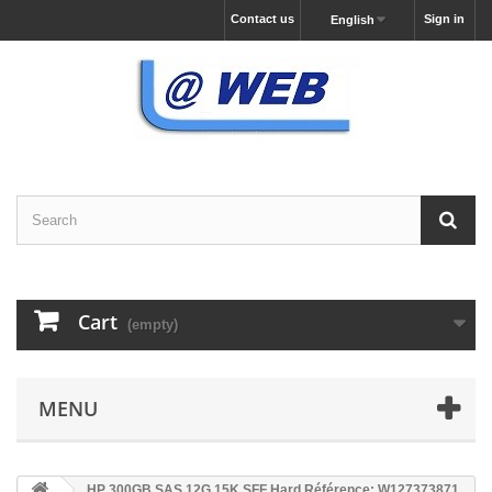
Contact us
Sign in
English
Cart
(empty)
MENU
HP 300GB SAS 12G 15K SFF Hard Référence: W127373871