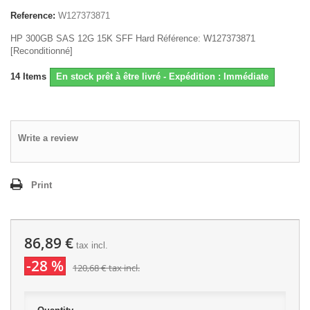
Reference:
W127373871
HP 300GB SAS 12G 15K SFF Hard Référence: W127373871
[Reconditionné]
14
Items
En stock prêt à être livré - Expédition : Immédiate
Write a review
Print
86,89 €
tax incl.
-28 %
120,68 €
tax incl.