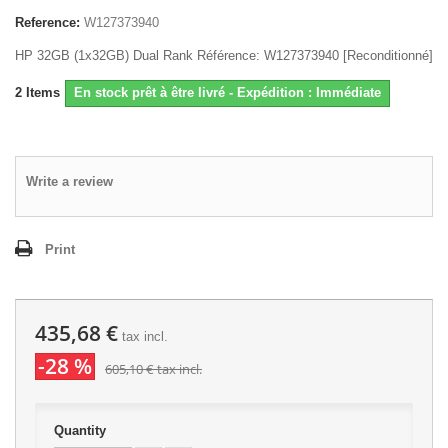
Reference:
W127373940
HP 32GB (1x32GB) Dual Rank Référence: W127373940 [Reconditionné]
2
Items
En stock prêt à être livré - Expédition : Immédiate
Write a review
Print
435,68 €
tax incl.
-28 %
605,10 €
tax incl.
Quantity