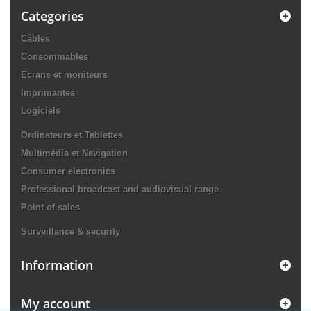
Categories
Câbles
Consommables
Ecrans et moniteurs
Imprimantes
Logiciels
Ordinateurs et Tablettes
Multimédia et Navigation
Consumer electronics
Professional broadcast and audiovisual range
Point of sales
Surveillance & security
Information
My account