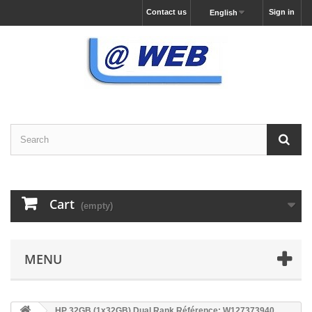
Contact us
Sign in
English
Cart
(empty)
MENU
HP 32GB (1x32GB) Dual Rank Référence: W127373940