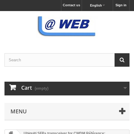
Contact us
Sign in
English
Cart
(empty)
MENU
Ubiquiti SFP+ transceiver for CWDM Référence: