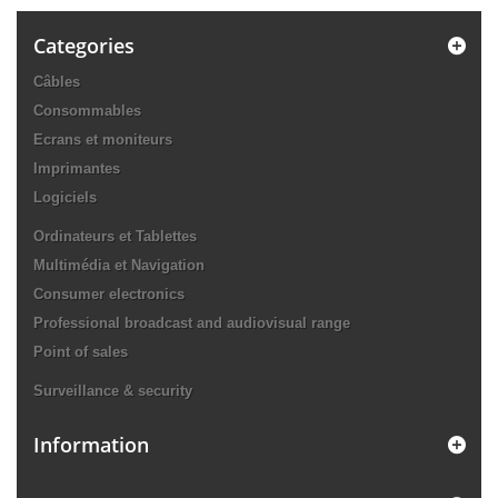
Categories
Câbles
Consommables
Ecrans et moniteurs
Imprimantes
Logiciels
Ordinateurs et Tablettes
Multimédia et Navigation
Consumer electronics
Professional broadcast and audiovisual range
Point of sales
Surveillance & security
Information