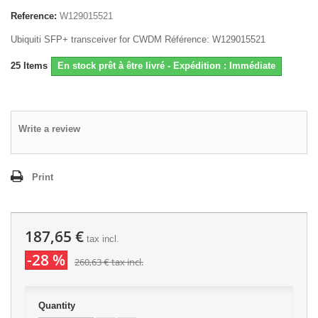
Reference:
W129015521
Ubiquiti SFP+ transceiver for CWDM Référence: W129015521
25
Items
En stock prêt à être livré - Expédition : Immédiate
Write a review
Print
187,65 €
tax incl.
-28 %
260,63 €
tax incl.
Quantity