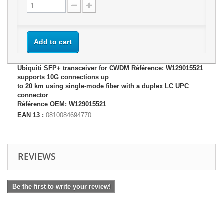
Add to cart
Ubiquiti SFP+ transceiver for CWDM Référence: W129015521
supports 10G connections up
to 20 km using single-mode fiber with a duplex LC UPC
connector
Référence OEM: W129015521
EAN 13 :
0810084694770
REVIEWS
Be the first to write your review!