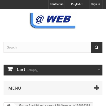
Contact us
Sign in
English
Cart
(empty)
MENU
Matrox 3 additional years of Référence: W126836393