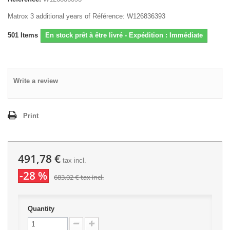
Matrox 3 additional years of Référence: W126836393
501
Items
En stock prêt à être livré - Expédition : Immédiate
Write a review
Print
491,78 €
tax incl.
-28 %
683,02 €
tax incl.
Quantity