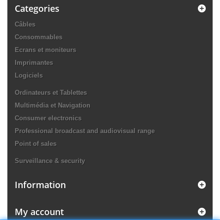
Categories
Câbles
Consommables
Ecrans et moniteurs
Imprimantes
Logiciels
Ordinateurs et Tablettes
Multimédia et Navigation
Consumer electronics
Professional broadcast and audiovisual range
Point of sales
Surveillance & security
Information
My account