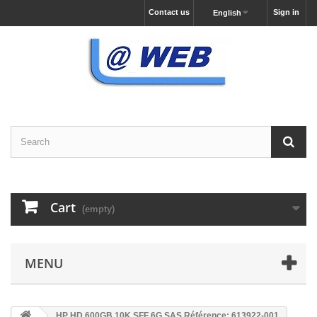
Contact us
Sign in
English
Cart
(empty)
MENU
HP HD 600GB 10K SFF 6G SAS Référence: 613922-001