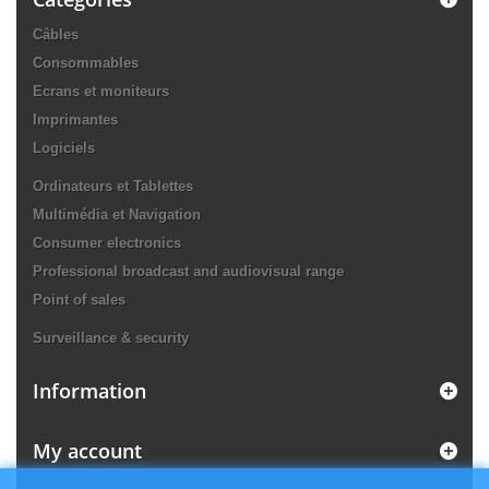
Câbles
Consommables
Ecrans et moniteurs
Imprimantes
Logiciels
Ordinateurs et Tablettes
Multimédia et Navigation
Consumer electronics
Professional broadcast and audiovisual range
Point of sales
Surveillance & security
Information
My account