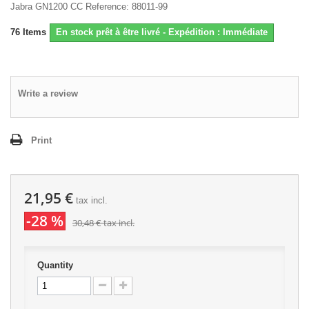
Jabra GN1200 CC Reference: 88011-99
76
Items
En stock prêt à être livré - Expédition : Immédiate
Write a review
Print
21,95 €
tax incl.
-28 %
30,48 €
tax incl.
Quantity