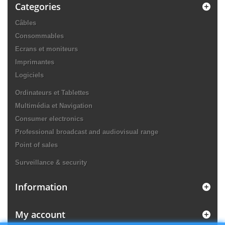
Categories
Câbles
Consommables
Ecrans et moniteurs
Imprimantes
Logiciels
Ordinateurs et Tablettes
Multimédia et Navigation
Consumer electronics
Professional broadcast and audiovisual range
Point of sales
Surveillance & security
Information
My account