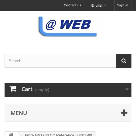
Contact us
Sign in
English
Cart
(empty)
MENU
Jabra GN1200 CC Reference: 88011-99