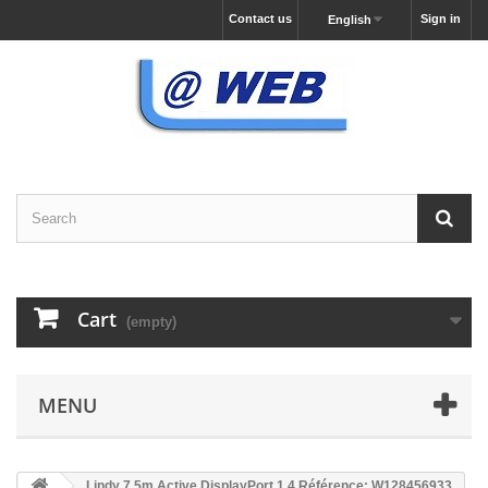
Contact us
Sign in
English
Cart
(empty)
MENU
Lindy 7.5m Active DisplayPort 1.4 Référence: W128456933