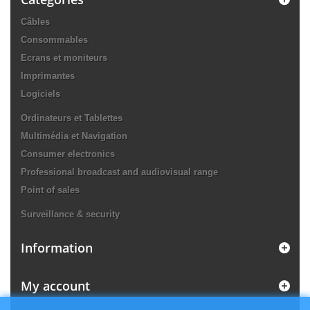
Câbles
Consommables
Ecrans et moniteurs
Imprimantes
Logiciels
Ordinateurs et Tablettes
Multimédia et Navigation
Consumer electronics
Professional broadcast and audiovisual range
Point of sales
Surveillance & security
Information
My account