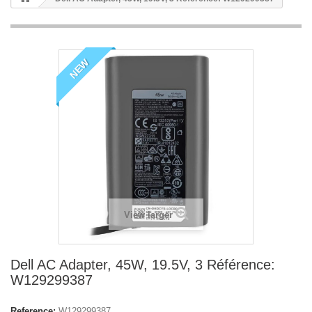
NEW
View larger
Dell AC Adapter, 45W, 19.5V, 3 Référence:
W129299387
Reference:
W129299387