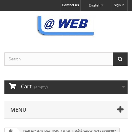
Contact us
Sign in
English
Cart
(empty)
MENU
Dell AC Adapter, 45W, 19.5V, 3 Référence: W129299387