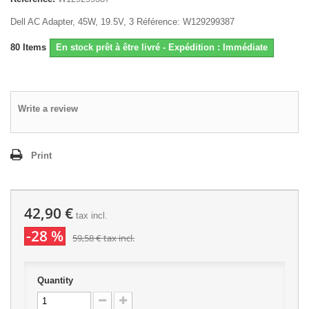
Dell AC Adapter, 45W, 19.5V, 3 Référence: W129299387
80
Items
En stock prêt à être livré - Expédition : Immédiate
Write a review
Print
42,90 €
tax incl.
-28 %
59,58 €
tax incl.
Quantity