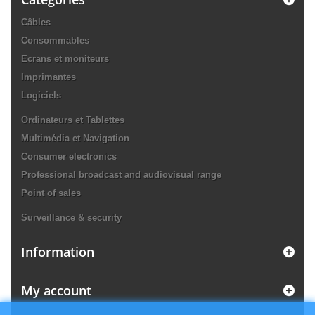
Câbles
Consommables
Ecrans et moniteurs
Imprimantes
Logiciels
Ordinateurs et Tablettes
Multimédia et Navigation
Consumer electronics
Professional broadcast and audiovisual range
Point of sales
Surveillance & security
Information
My account