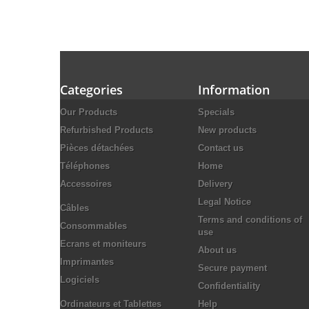
Categories
Information
Our Products
Specials
Refurbished Products
New products
Pièces détachées
Contact us
Téléphones
Home
Accessoires
Delivery
Legal Notice
Câbles
Terms and conditions of
Consommables
use
Ecrans et moniteurs
About us
Imprimantes
Secure payment
Logiciels
Confidentiality
Ordinateurs et Tablettes
Help