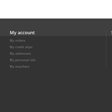
My account
My orders
My credit slips
My addresses
My personal info
My vouchers