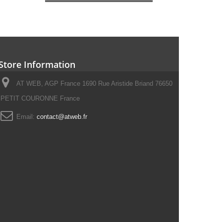
Store Information
AT WEB, AGP France 1690 Rue Aristide Briand 76650
PETIT COURONNE France
Email:
contact@atweb.fr