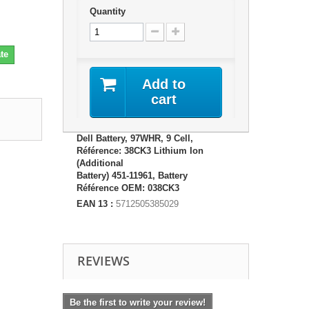
Quantity
te
Add to
cart
Dell Battery, 97WHR, 9 Cell,
Référence: 38CK3 Lithium Ion
(Additional
Battery) 451-11961, Battery
Référence OEM: 038CK3
EAN 13 :
5712505385029
REVIEWS
Be the first to write your review!