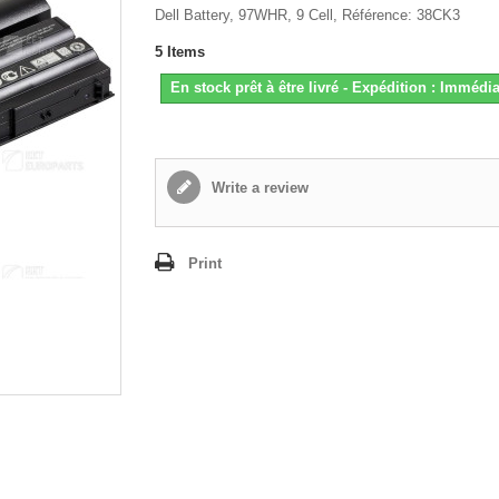
Dell Battery, 97WHR, 9 Cell, Référence: 38CK3
5
Items
En stock prêt à être livré - Expédition : Immédia
Write a review
Print