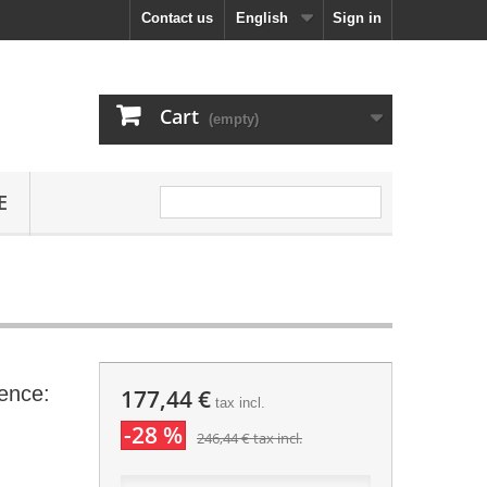
Contact us
English
Sign in
Cart
(empty)
E
rence:
177,44 €
tax incl.
-28 %
246,44 €
tax incl.