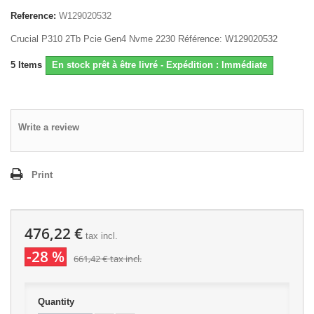
Reference:
W129020532
Crucial P310 2Tb Pcie Gen4 Nvme 2230 Référence: W129020532
5
Items
En stock prêt à être livré - Expédition : Immédiate
Write a review
Print
476,22 €
tax incl.
-28 %
661,42 €
tax incl.
Quantity