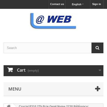
Contact us
Sign in
English
Cart
(empty)
MENU
Crucial P310 2Tb Pcie Gen4 Nvme 2230 Référence: