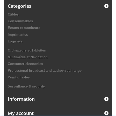
Categories
Câbles
Consommables
Ecrans et moniteurs
Imprimantes
Logiciels
Ordinateurs et Tablettes
Multimédia et Navigation
Consumer electronics
Professional broadcast and audiovisual range
Point of sales
Surveillance & security
Information
My account