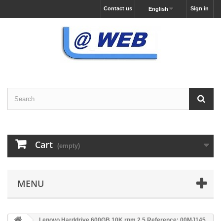
Contact us
Sign in
English
Cart
(empty)
MENU
Lenovo Harddrive 600GB 10K rpm 2,5 Reference: 00MJ145