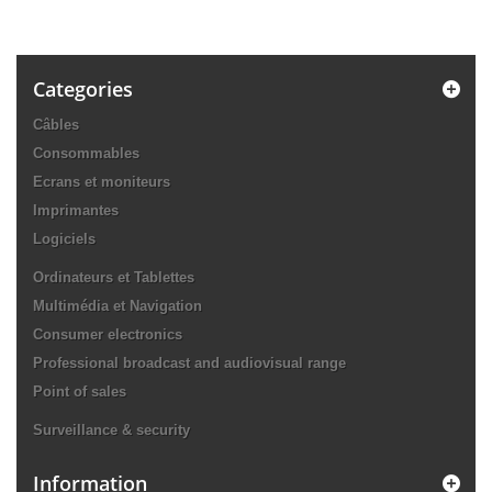
Categories
Câbles
Consommables
Ecrans et moniteurs
Imprimantes
Logiciels
Ordinateurs et Tablettes
Multimédia et Navigation
Consumer electronics
Professional broadcast and audiovisual range
Point of sales
Surveillance & security
Information