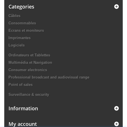
Categories
Câbles
Consommables
Ecrans et moniteurs
Imprimantes
Logiciels
Ordinateurs et Tablettes
Multimédia et Navigation
Consumer electronics
Professional broadcast and audiovisual range
Point of sales
Surveillance & security
Information
My account