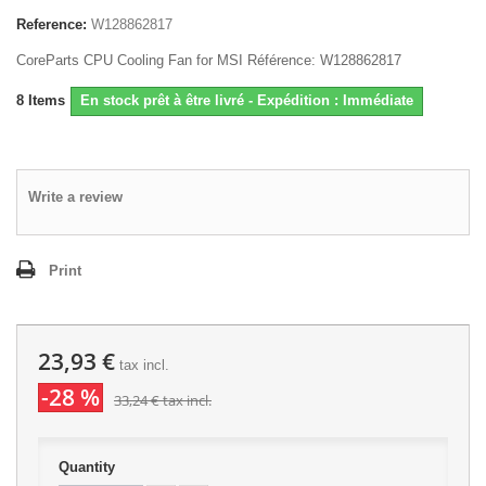
Reference:
W128862817
CoreParts CPU Cooling Fan for MSI Référence: W128862817
8
Items
En stock prêt à être livré - Expédition : Immédiate
Write a review
Print
23,93 €
tax incl.
-28 %
33,24 €
tax incl.
Quantity