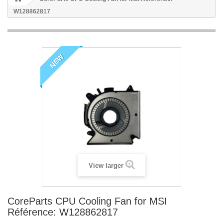
W128862817
NEW
View larger
CoreParts CPU Cooling Fan for MSI
Référence: W128862817