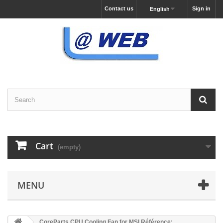
Contact us
Sign in
English
Cart
(empty)
MENU
CoreParts CPU Cooling Fan for MSI Référence: