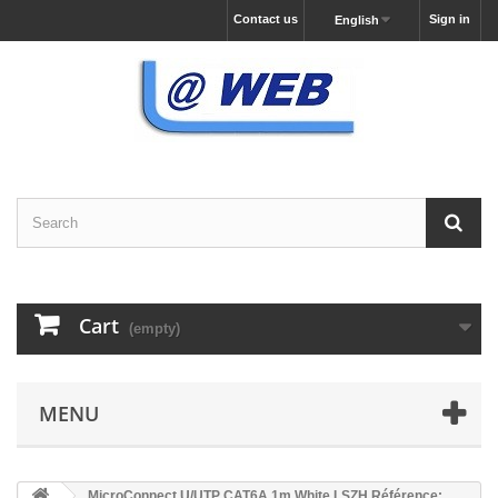
Contact us
Sign in
English
Cart
(empty)
MENU
MicroConnect U/UTP CAT6A 1m White LSZH Référence: