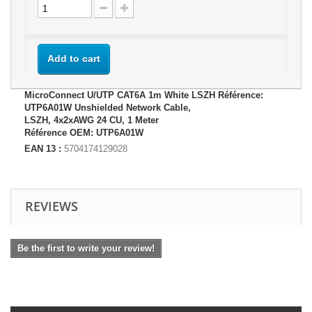
Add to cart
MicroConnect U/UTP CAT6A 1m White LSZH Référence:
UTP6A01W Unshielded Network Cable,
LSZH, 4x2xAWG 24 CU, 1 Meter
Référence OEM: UTP6A01W
EAN 13 :
5704174129028
REVIEWS
Be the first to write your review!