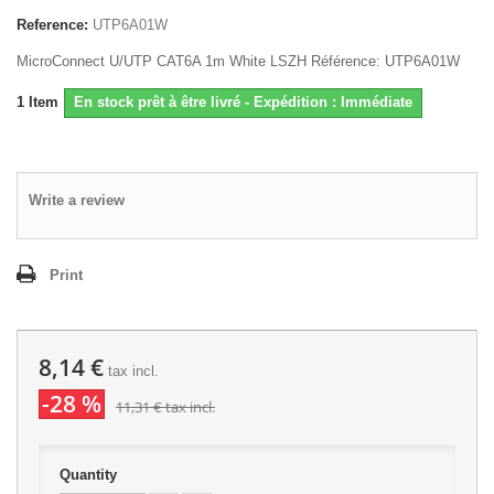
Reference:
UTP6A01W
MicroConnect U/UTP CAT6A 1m White LSZH Référence: UTP6A01W
1
Item
En stock prêt à être livré - Expédition : Immédiate
Write a review
Print
8,14 €
tax incl.
-28 %
11,31 €
tax incl.
Quantity