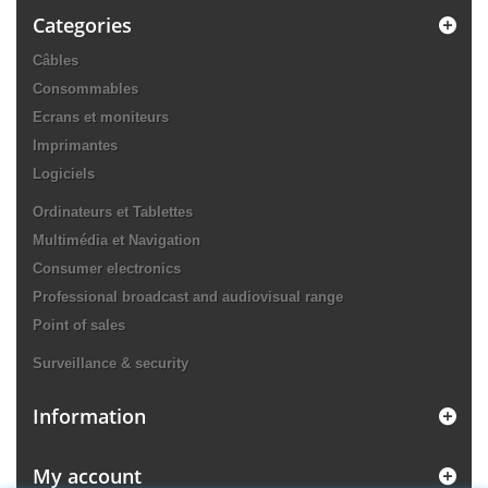
Categories
Câbles
Consommables
Ecrans et moniteurs
Imprimantes
Logiciels
Ordinateurs et Tablettes
Multimédia et Navigation
Consumer electronics
Professional broadcast and audiovisual range
Point of sales
Surveillance & security
Information
My account