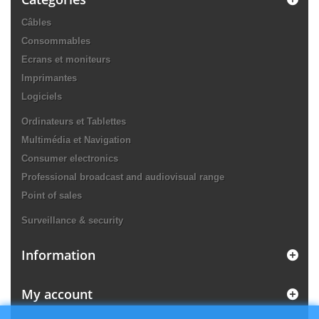
Câbles
Consommables
Ecrans et moniteurs
Imprimantes
Logiciels
Ordinateurs et Tablettes
Multimédia et Navigation
Consumer electronics
Professional broadcast and audiovisual range
Point of sales
Surveillance & security
Information
My account