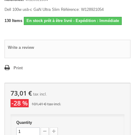
Dell 100w usb-c GaN Ultra Slim Référence: W128921054
130
Items
En stock prêt à être livré - Expédition : Immédiate
Write a review
Print
73,01 €
tax incl.
-28 %
101,41 €
tax incl.
Quantity