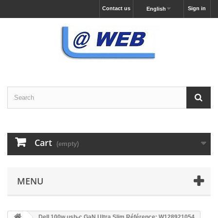
Contact us
Sign in
English
Cart
(empty)
MENU
Dell 100w usb-c GaN Ultra Slim Référence: W128921054