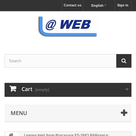
Contact us
Sign in
English
Cart
(empty)
MENU
Lenovo Intel Xeon Processor E5-2683 Référence: