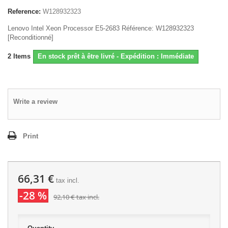
Reference:
W128932323
Lenovo Intel Xeon Processor E5-2683 Référence: W128932323
[Reconditionné]
2
Items
En stock prêt à être livré - Expédition : Immédiate
Write a review
Print
66,31 €
tax incl.
-28 %
92,10 €
tax incl.