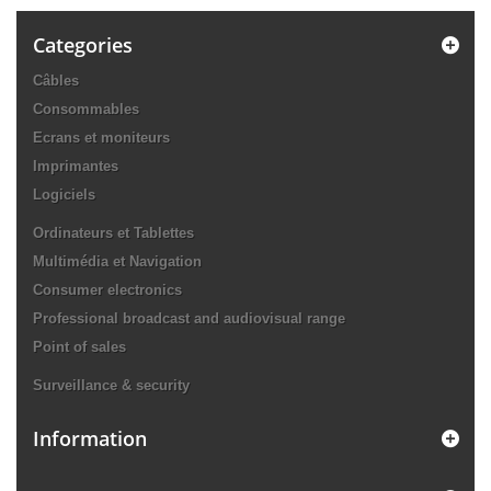
Categories
Câbles
Consommables
Ecrans et moniteurs
Imprimantes
Logiciels
Ordinateurs et Tablettes
Multimédia et Navigation
Consumer electronics
Professional broadcast and audiovisual range
Point of sales
Surveillance & security
Information