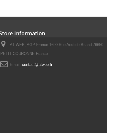
Store Information
AT WEB, AGP France 1690 Rue Aristide Briand 76650
PETIT COURONNE France
Email:
contact@atweb.fr