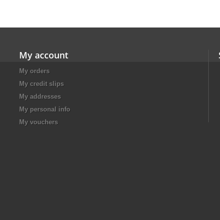
My account
My orders
My credit slips
My addresses
My personal info
My vouchers