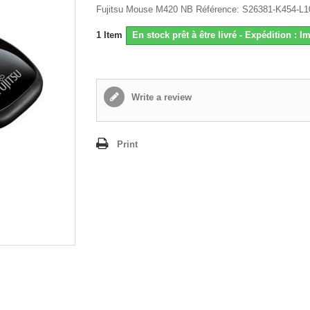
Fujitsu Mouse M420 NB Référence: S26381-K454-L1
1
Item
En stock prêt à être livré - Expédition : 
Write a review
Print