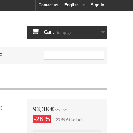
Contact us
English
Sign in
Cart
(empty)
E
:
93,38 €
tax incl.
-28 %
129,69 €
tax incl.