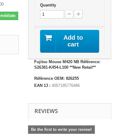
00
Quantity
Immédiate
Add to
cart
Fujitsu Mouse M420 NB Référence:
S26381-K454-L100 **New Retail**
Référence OEM: 826255
EAN 13 :
4057185776486
REVIEWS
Be the first to write your review!