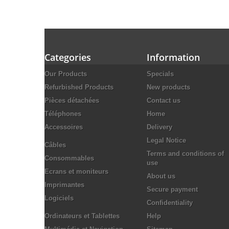
Categories
Information
Our Products
Specials
Refurbished Products
New products
Pièces détachées
Contact us
Téléphones
Home
Accessoires
Delivery
Legal Notice
Câbles
Terms and conditions of
Consommables
use
Ecrans et moniteurs
About us
Imprimantes
Secure payment
Logiciels
Confidentiality
Ordinateurs et Tablettes
Help