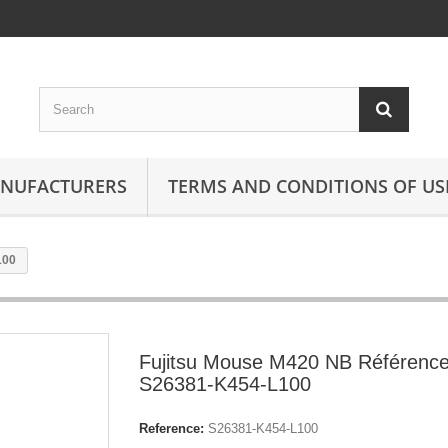
ANUFACTURERS
TERMS AND CONDITIONS OF US
100
Fujitsu Mouse M420 NB Référence
S26381-K454-L100
Reference:
S26381-K454-L100