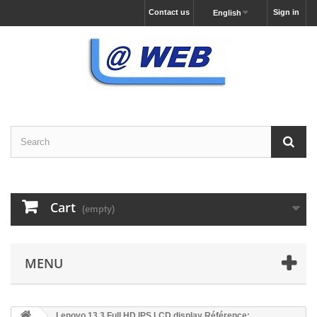
Contact us
Sign in
English
Cart
(empty)
MENU
Lenovo 13.3 Full HD IPS LCD display Référence: