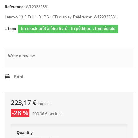
Reference:
W129332381
Lenovo 13.3 Full HD IPS LCD display Référence: W129332381
1
Item
En stock prêt à être livré - Expédition : Immédiate
Write a review
Print
223,17 €
tax incl.
-28 %
309,96 €
tax incl.
Quantity