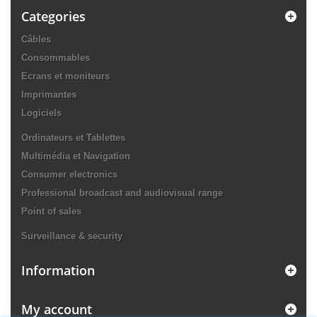
Categories
Câbles
Consommables
Ecrans et moniteurs
Imprimantes
Logiciels
Ordinateurs et Tablettes
Multimédia et Navigation
Consumer electronics
Professional broadcast and audiovisual range
Point of sales
Surveillance & security
Information
My account