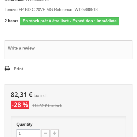
Lenovo FP BD C 20VF MG Reference: W125888518
2
Items
En stock prêt à être livré - Expédition : Immédiate
Write a review
Print
82,31 €
tax incl.
-28 %
114,32 €
tax incl.
Quantity