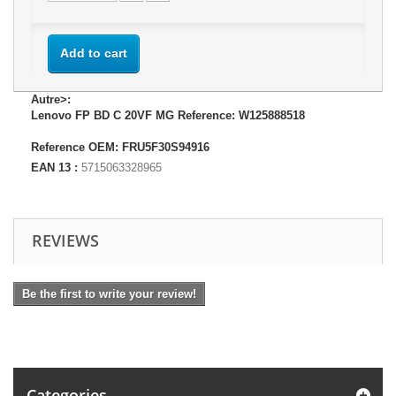
Add to cart
Autre>:
Lenovo FP BD C 20VF MG Reference: W125888518
Reference OEM: FRU5F30S94916
EAN 13 :
5715063328965
REVIEWS
Be the first to write your review!
Categories