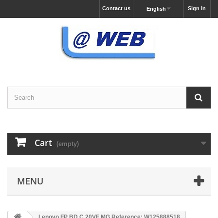
Contact us
Sign in
English
Cart
(empty)
MENU
Lenovo FP BD C 20VF MG Reference: W125888518