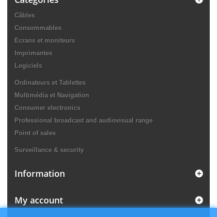
Câbles
Consommables
Ecrans et moniteurs
Imprimantes
Logiciels
Ordinateurs et Tablettes
Multimédia et Navigation
Consumer electronics
Professional broadcast and audiovisual range
Point of sales
Surveillance & security
Information
My account