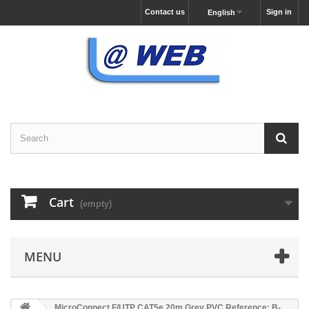
Contact us
Sign in
English
Cart
(empty)
MENU
MicroConnect F/UTP CAT5e 20m Grey PVC Reference: B-