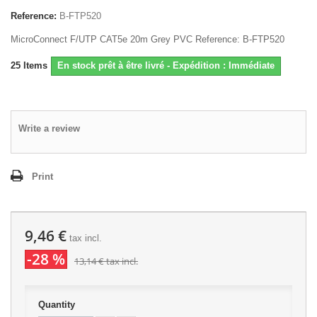
Reference:
B-FTP520
MicroConnect F/UTP CAT5e 20m Grey PVC Reference: B-FTP520
25
Items
En stock prêt à être livré - Expédition : Immédiate
Write a review
Print
9,46 €
tax incl.
-28 %
13,14 €
tax incl.
Quantity