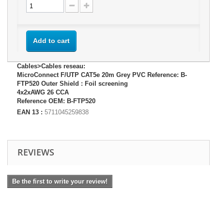
Add to cart
Cables>Cables reseau:
MicroConnect F/UTP CAT5e 20m Grey PVC Reference: B-
FTP520 Outer Shield : Foil screening
4x2xAWG 26 CCA
Reference OEM: B-FTP520
EAN 13 :
5711045259838
REVIEWS
Be the first to write your review!