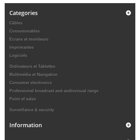
Categories
Câbles
Consommables
Ecrans et moniteurs
Imprimantes
Logiciels
Ordinateurs et Tablettes
Multimédia et Navigation
Consumer electronics
Professional broadcast and audiovisual range
Point of sales
Surveillance & security
Information