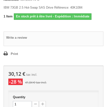
IBM 73GB 2.5 Hot-Swap SAS Drive Référence: 40K1084
1
Item
En stock prêt à être livré - Expédition : Immédiate
Write a review
Print
30,12 €
tax incl.
-28 %
41,84 €
tax incl.
Quantity