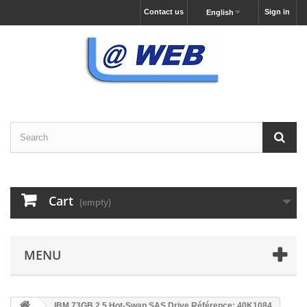
Contact us
Sign in
English
Cart
(empty)
MENU
IBM 73GB 2.5 Hot-Swap SAS Drive Référence: 40K1084