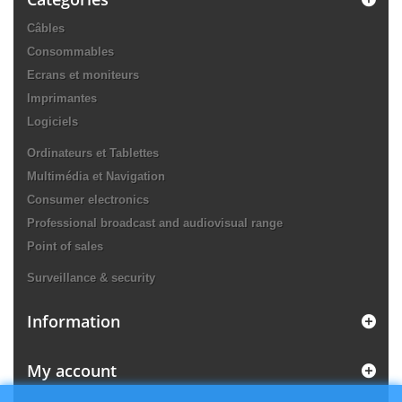
Câbles
Consommables
Ecrans et moniteurs
Imprimantes
Logiciels
Ordinateurs et Tablettes
Multimédia et Navigation
Consumer electronics
Professional broadcast and audiovisual range
Point of sales
Surveillance & security
Information
My account