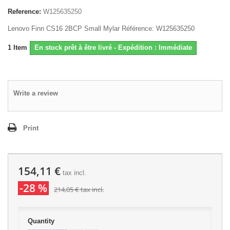
Reference:
W125635250
Lenovo Finn CS16 2BCP Small Mylar Référence: W125635250
1
Item
En stock prêt à être livré - Expédition : Immédiate
Write a review
Print
154,11 €
tax incl.
-28 %
214,05 €
tax incl.
Quantity