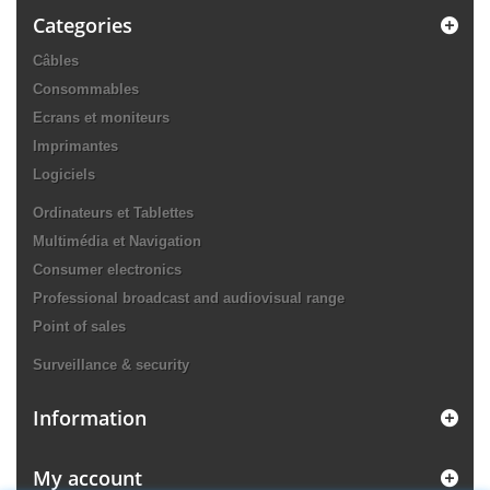
Categories
Câbles
Consommables
Ecrans et moniteurs
Imprimantes
Logiciels
Ordinateurs et Tablettes
Multimédia et Navigation
Consumer electronics
Professional broadcast and audiovisual range
Point of sales
Surveillance & security
Information
My account