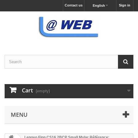
Contact us
Sign in
English
Cart
(empty)
MENU
Lenovo Finn CS16 2BCP Small Mylar Référence: