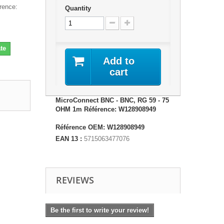
rence:
Quantity
te
Add to
cart
MicroConnect BNC - BNC, RG 59 - 75
OHM 1m Référence: W128908949
Référence OEM: W128908949
EAN 13 :
5715063477076
REVIEWS
Be the first to write your review!