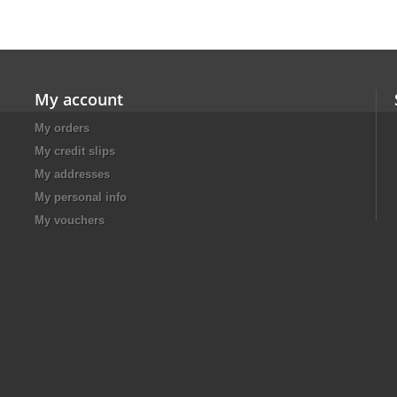
My account
My orders
My credit slips
My addresses
My personal info
My vouchers