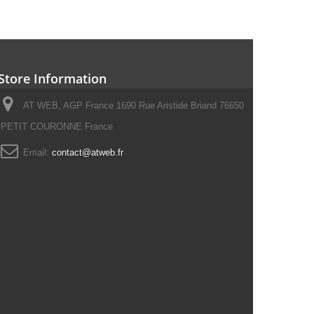
Store Information
AT WEB, AGP France 1690 Rue Aristide Briand 76650
PETIT COURONNE France
Email:
contact@atweb.fr