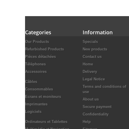
Categories
Information
Our Products
Specials
Refurbished Products
New products
Pièces détachées
Contact us
Téléphones
Home
Accessoires
Delivery
Legal Notice
Câbles
Terms and conditions of
Consommables
use
Ecrans et moniteurs
About us
Imprimantes
Secure payment
Logiciels
Confidentiality
Ordinateurs et Tablettes
Help