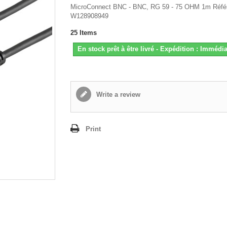
MicroConnect BNC - BNC, RG 59 - 75 OHM 1m Réfé
W128908949
25
Items
En stock prêt à être livré - Expédition : Immédia
Write a review
Print