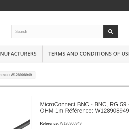
ANUFACTURERS
TERMS AND CONDITIONS OF US
érence: W128908949
MicroConnect BNC - BNC, RG 59 
OHM 1m Référence: W128908949
Reference:
W128908949