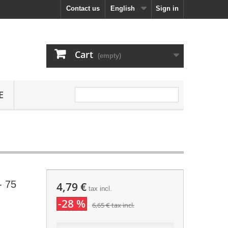
Contact us
English
Sign in
Cart
(empty)
E
- 75
4,79 €
tax incl.
-28 %
6,65 €
tax incl.