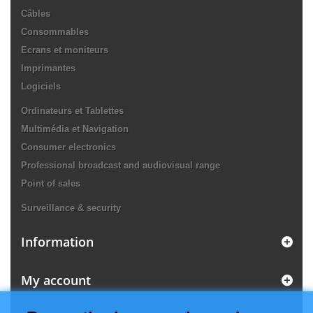
Câbles
Consommables
Ecrans et moniteurs
Imprimantes
Logiciels
Ordinateurs et Tablettes
Multimédia et Navigation
Consumer electronics
Professional broadcast and audiovisual range
Point of sales
Surveillance & security
Information
My account