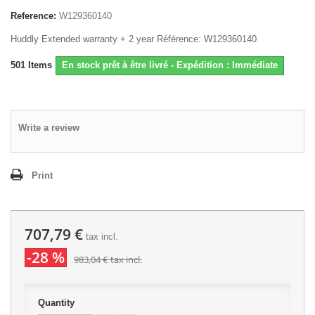
Reference:
W129360140
Huddly Extended warranty + 2 year Référence: W129360140
501
Items
En stock prêt à être livré - Expédition : Immédiate
Write a review
Print
707,79 €
tax incl.
-28 %
983,04 €
tax incl.
Quantity