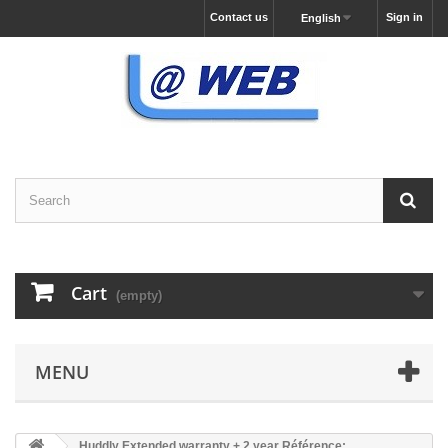
Contact us
Sign in
English
Cart
(empty)
MENU
Huddly Extended warranty + 2 year Référence: