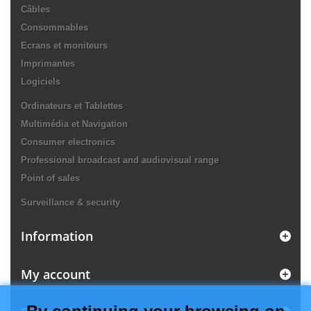
Câbles
Consommables
Ecrans et moniteurs
Imprimantes
Logiciels
Ordinateurs et Tablettes
Multimédia et Navigation
Consumer electronics
Professional broadcast and audiovisual range
Point of sales
Surveillance & security
Information
My account