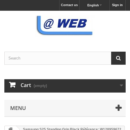
Contact us
Sign in
English
Cart
(empty)
MENU
Samsung S25 Standing Grip Black Référence: W128959672